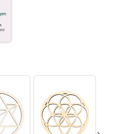
gen
n
eld