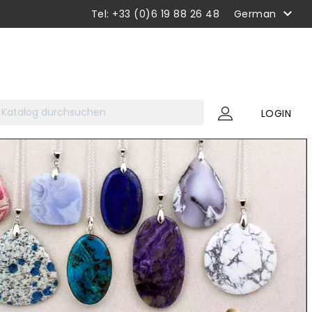

Tel: +33 (0)6 19 88 26 48
German
LOGIN