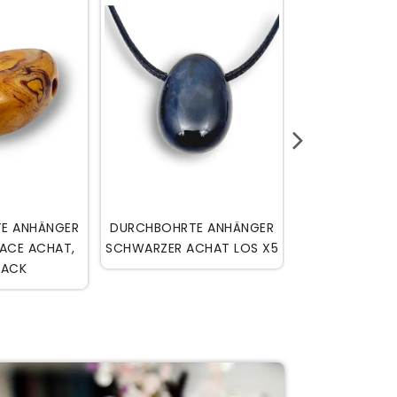
SUCCÈS


N WARENKORB
IN DEN WARENKORB
IN DEN
E ANHÄNGER
DURCHBOHRTE ANHÄNGER
ORANGER SELE
LACE ACHAT,
SCHWARZER ACHAT LOS X5
CM (5ER
PACK