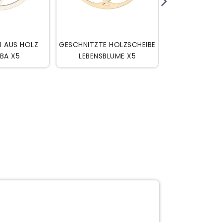


N WARENKORB
IN DEN WARENKORB
IN DEN
I AUS HOLZ
GESCHNITZTE HOLZSCHEIBE
GESCHNITZTE 
BA X5
LEBENSBLUME X5
TRIQUET