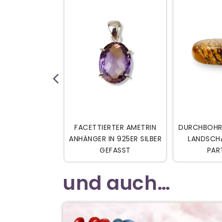


DEN WARENKORB
IN DEN WARENKORB
IN D
ENKUGEL AUS
FACETTIERTER AMETRIN
DURCHBOHR
PERU
ANHÄNGER IN 925ER SILBER
LANDSCH
GEFASST
PAR
und auch…