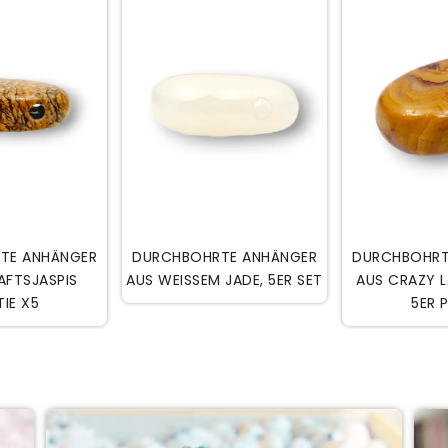


EN WARENKORB
IN DEN WARENKORB
IN DE
TE ANHÄNGER
DURCHBOHRTE ANHÄNGER
DURCHBOHRT
AFTSJASPIS
AUS WEISSEM JADE, 5ER SET
AUS CRAZY 
TIE X5
5ER 