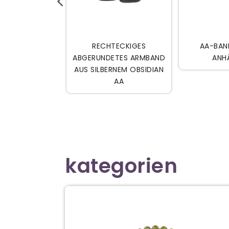


DEN WARENKORB
IN DEN WARENKORB
IN D
BE GESCHNITZT
RECHTECKIGES
AA-BAN
KIGEM STERN X5
ABGERUNDETES ARMBAND
ANH
AUS SILBERNEM OBSIDIAN
AA
kategorien