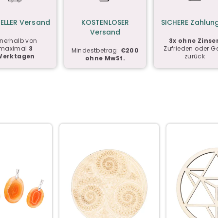
ELLER Versand
KOSTENLOSER
SICHERE Zahlun
Versand
nnerhalb von
3x ohne Zinse
maximal
3
Zufrieden oder G
Mindestbetrag:
€200
Werktagen
zurück
ohne MwSt.