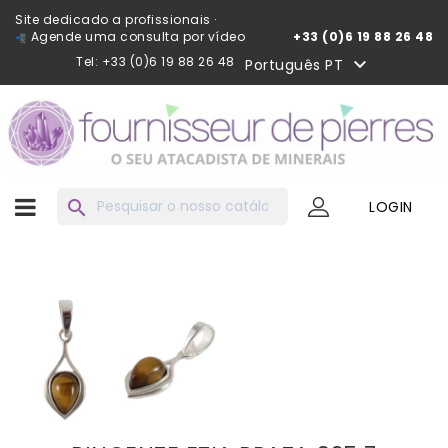
Site dedicado a profissionais ·
Agende uma consulta por vídeo
+33 (0)6 19 88 26 48
Tel: +33 (0)6 19 88 26 48

Português PT
search
LOGIN