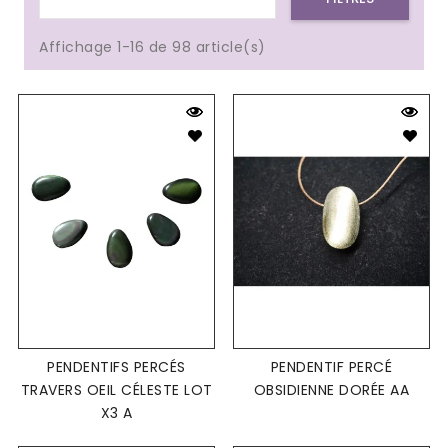
Affichage 1-16 de 98 article(s)
PENDENTIFS PERCÉS
PENDENTIF PERCÉ
TRAVERS OEIL CÉLESTE LOT
OBSIDIENNE DORÉE AA
X3 A