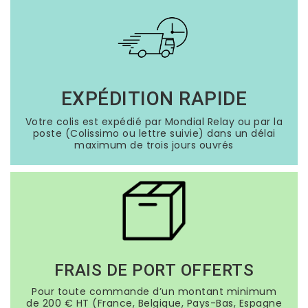
EXPÉDITION RAPIDE
Votre colis est expédié par Mondial Relay ou par la
poste (Colissimo ou lettre suivie) dans un délai
maximum de trois jours ouvrés
FRAIS DE PORT OFFERTS
Pour toute commande d’un montant minimum
de 200 € HT (France, Belgique, Pays-Bas, Espagne