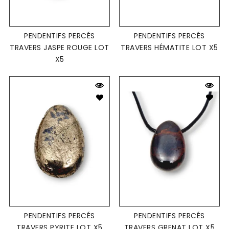
PENDENTIFS PERCÉS
PENDENTIFS PERCÉS
TRAVERS JASPE ROUGE LOT
TRAVERS HÉMATITE LOT X5
X5
PENDENTIFS PERCÉS
PENDENTIFS PERCÉS
TRAVERS PYRITE LOT X5
TRAVERS GRENAT LOT X5