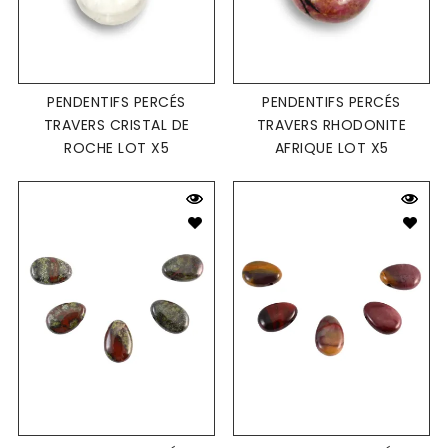
PENDENTIFS PERCÉS
PENDENTIFS PERCÉS
TRAVERS CRISTAL DE
TRAVERS RHODONITE
ROCHE LOT X5
AFRIQUE LOT X5