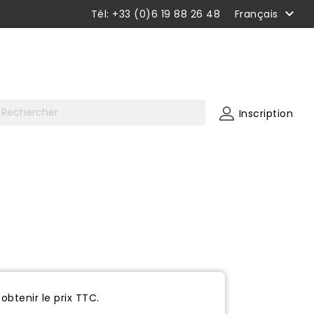

Tél: +33 (0)6 19 88 26 48
Français
Inscription
obtenir le prix TTC.