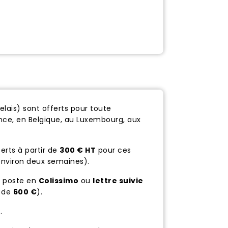
relais) sont offerts pour toute
nce, en Belgique, au Luxembourg, aux
ferts à partir de
300 € HT
pour ces
d'environ deux semaines).
a poste en
Colissimo
ou
lettre suivie
r de
600 €
).
s
.