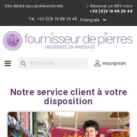
Site dédié aux professionnels ·
Réserver un RDV visio
+33 (0)6 19 88 26 48
Tél: +33 (0)6 19 88 26 48

Français
search
Inscription
Notre service client à votre
disposition