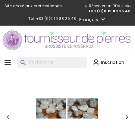
Site dédié aux professionnels ·
Réserver un RDV visio
+33 (0)6 19 88 26 48
Tél: +33 (0)6 19 88 26 48

Français
search
Inscription

