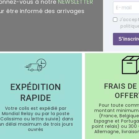
onnez-vous à notre
NEWSLETTER
r être informé des arrivages
J'accept
politiqu
S'inscrir
EXPÉDITION
FRAIS DE
OFFER
RAPIDE
Pour toute com
Votre colis est expédié par
montant minimum 
Mondial Relay ou par la poste
(France, Belgique
(Colissimo ou lettre suivie) dans
Espagne et Portugal
un délai maximum de trois jours
point relais) ou 300 
ouvrés
Allemagne, livraiso