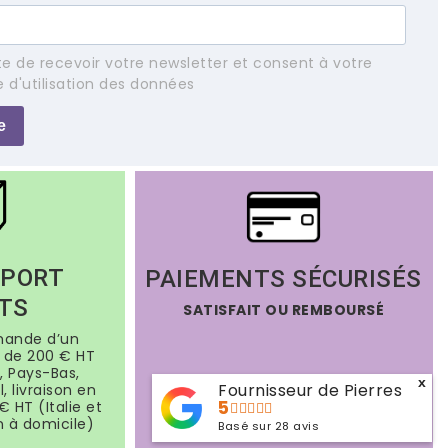
e de recevoir votre newsletter et consent à votre
e d'utilisation des données
e
 PORT
PAIEMENTS SÉCURISÉS
TS
SATISFAIT OU REMBOURSÉ
mande d’un
de 200 € HT
, Pays-Bas,
x
Fournisseur de Pierres
, livraison en
5
€ HT (Italie et
n à domicile)
Basé sur
28
avis