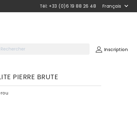

Tél: +33 (0)6 19 88 26 48
Français
Inscription
ITE PIERRE BRUTE
érou