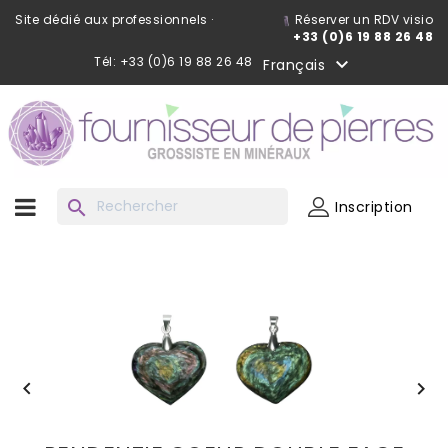
Site dédié aux professionnels ·
Réserver un RDV visio
+33 (0)6 19 88 26 48
Tél: +33 (0)6 19 88 26 48

Français
search
Inscription

