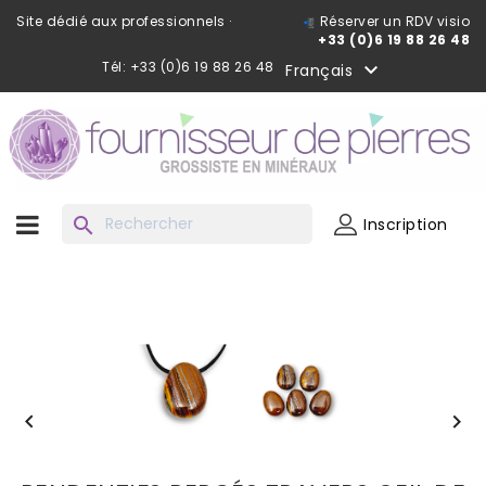
Site dédié aux professionnels ·
Réserver un RDV visio
+33 (0)6 19 88 26 48
Tél: +33 (0)6 19 88 26 48

Français
search
Inscription

