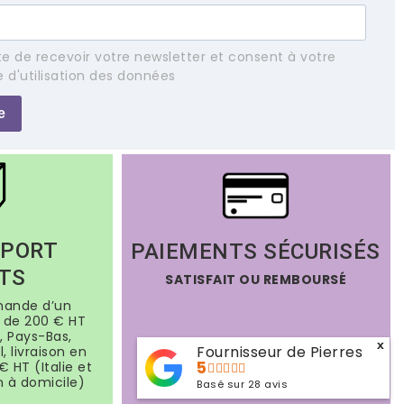
e de recevoir votre newsletter et consent à votre
e d'utilisation des données
e
 PORT
PAIEMENTS SÉCURISÉS
TS
SATISFAIT OU REMBOURSÉ
mande d’un
de 200 € HT
, Pays-Bas,
x
Fournisseur de Pierres
, livraison en
5
€ HT (Italie et
n à domicile)
Basé sur
28
avis