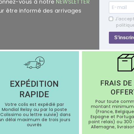
onnez-vous à notre
NEWSLETTER
r être informé des arrivages
J'accept
politiqu
S'inscrir
EXPÉDITION
FRAIS DE
OFFER
RAPIDE
Pour toute com
Votre colis est expédié par
montant minimum 
Mondial Relay ou par la poste
(France, Belgique
(Colissimo ou lettre suivie) dans
Espagne et Portugal
un délai maximum de trois jours
point relais) ou 300 
ouvrés
Allemagne, livraiso