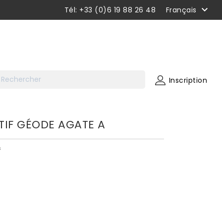

Tél: +33 (0)6 19 88 26 48
Français
Inscription
TIF GÉODE AGATE A
f