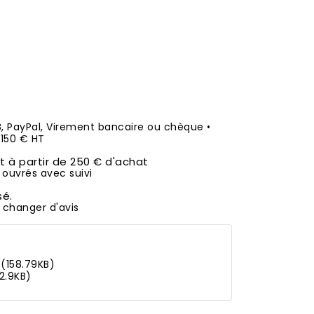
B, PayPal, Virement bancaire ou chèque •
50 € HT
it à partir de 250 € d'achat
 ouvrés avec suivi
sé.
 changer d'avis
 (158.79KB)
2.9KB)