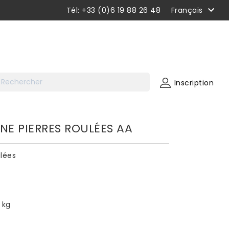

Tél: +33 (0)6 19 88 26 48
Français
Inscription
NE PIERRES ROULÉES AA
ulées
 kg