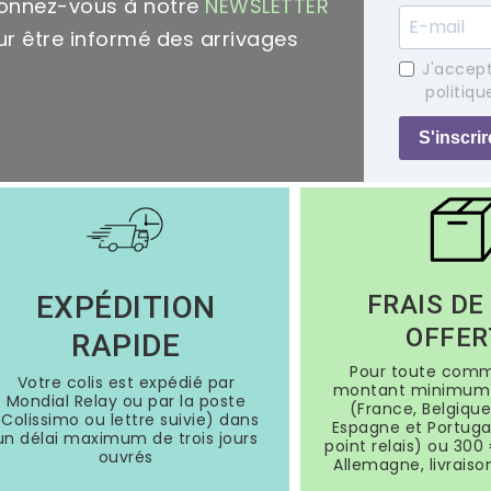
onnez-vous à notre
NEWSLETTER
r être informé des arrivages
J'accept
politiqu
S'inscrir
EXPÉDITION
FRAIS DE
OFFER
RAPIDE
Pour toute com
Votre colis est expédié par
montant minimum 
Mondial Relay ou par la poste
(France, Belgique
(Colissimo ou lettre suivie) dans
Espagne et Portugal
un délai maximum de trois jours
point relais) ou 300 
ouvrés
Allemagne, livraiso