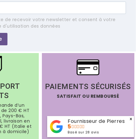
e de recevoir votre newsletter et consent à votre
e d'utilisation des données
e
 PORT
PAIEMENTS SÉCURISÉS
TS
SATISFAIT OU REMBOURSÉ
mande d’un
de 200 € HT
, Pays-Bas,
x
Fournisseur de Pierres
, livraison en
5
€ HT (Italie et
n à domicile)
Basé sur
28
avis