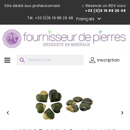
Site dédié aux professionnels ·
Réserver un RDV visio
+33 (0)6 19 88 26 48
Tél: +33 (0)6 19 88 26 48

Français
search
Inscription

