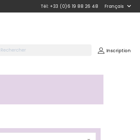

Tél: +33 (0)6 19 88 26 48
Français
Inscription
