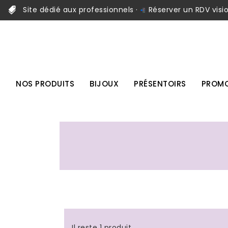
Site dédié aux professionnels ·
Réserver un RDV visi
NOS PRODUITS
BIJOUX
PRÉSENTOIRS
PROMO
Il reste 1 produit