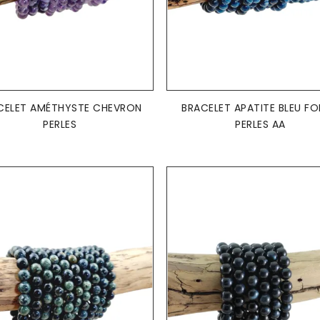
AJOUTER AU PANIER
AJOUTER AU PANIER


CELET AMÉTHYSTE CHEVRON
BRACELET APATITE BLEU F
PERLES
PERLES AA