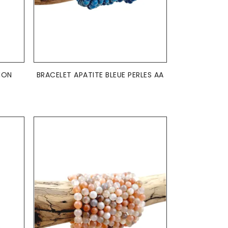
AJOUTER AU PANIER

ION
BRACELET APATITE BLEUE PERLES AA