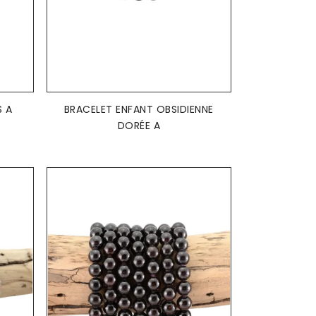
AJOUTER AU PANIER

S A
BRACELET ENFANT OBSIDIENNE
DORÉE A