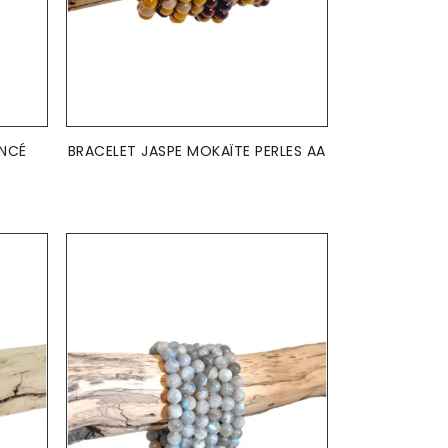
AJOUTER AU PANIER

ONCÉ
BRACELET JASPE MOKAÏTE PERLES AA