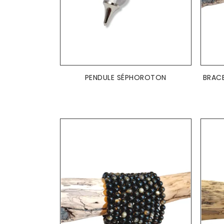
AJOUTER AU PANIER

PENDULE SÉPHOROTON
BRACE