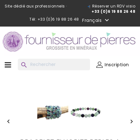
Site dédié aux professionnels ·
Réserver un RDV visio
+33 (0)6 19 88 26 48
Tél: +33 (0)6 19 88 26 48

Français
search
Inscription

