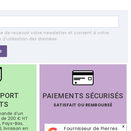
e de recevoir votre newsletter et consent à votre
e d'utilisation des données
e
 PORT
PAIEMENTS SÉCURISÉS
TS
SATISFAIT OU REMBOURSÉ
mande d’un
de 200 € HT
, Pays-Bas,
x
Fournisseur de Pierres
, livraison en