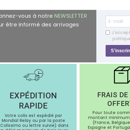
onnez-vous à notre
NEWSLETTER
r être informé des arrivages
J'accept
politiqu
S'inscrir
EXPÉDITION
FRAIS DE
OFFER
RAPIDE
Pour toute com
Votre colis est expédié par
montant minimum 
Mondial Relay ou par la poste
(France, Belgique
(Colissimo ou lettre suivie) dans
Espagne et Portugal