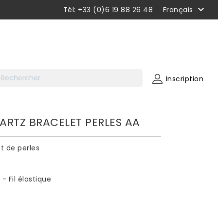

Tél: +33 (0)6 19 88 26 48
Français
Inscription
ARTZ BRACELET PERLES AA
t de perles
- Fil élastique