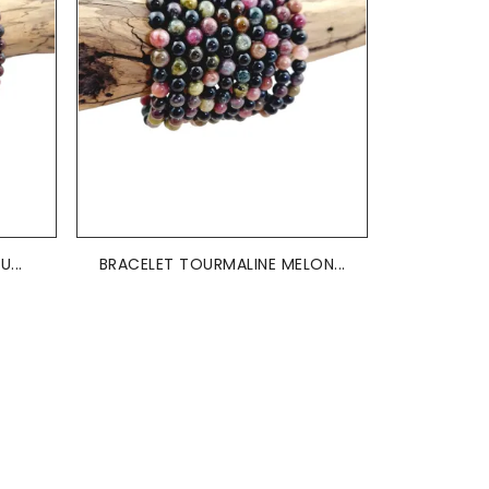
...
BRACELET TOURMALINE MELON...
BRACELET 