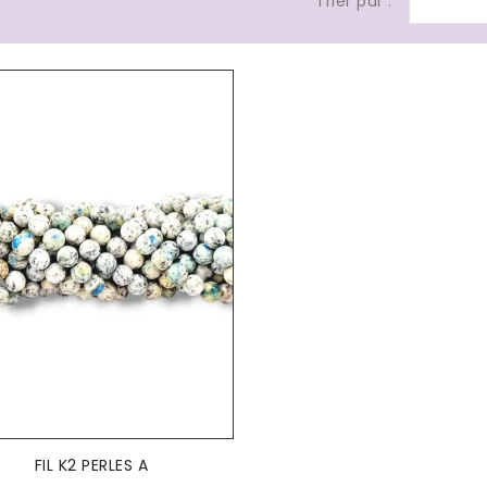
Trier par :
AJOUTER AU PANIER

FIL K2 PERLES A