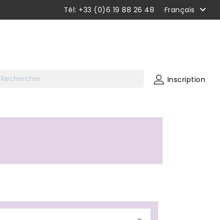

Tél: +33 (0)6 19 88 26 48
Français
Inscription
