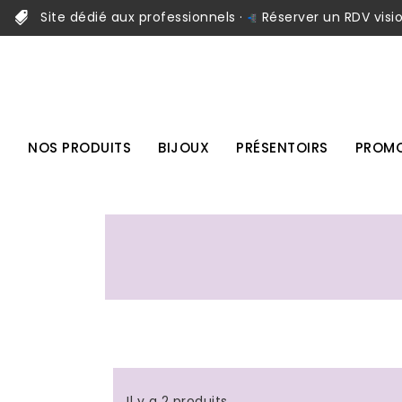
Site dédié aux professionnels ·
Réserver un RDV visi
NOS PRODUITS
BIJOUX
PRÉSENTOIRS
PROMO
Il y a 2 produits.