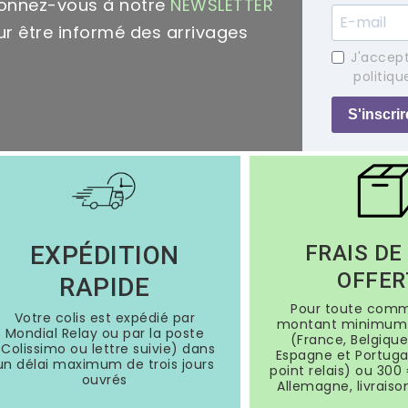
onnez-vous à notre
NEWSLETTER
r être informé des arrivages
J'accept
politiqu
S'inscrir
EXPÉDITION
FRAIS DE
OFFER
RAPIDE
Pour toute com
Votre colis est expédié par
montant minimum 
Mondial Relay ou par la poste
(France, Belgique
(Colissimo ou lettre suivie) dans
Espagne et Portugal
un délai maximum de trois jours
point relais) ou 300 
ouvrés
Allemagne, livraiso