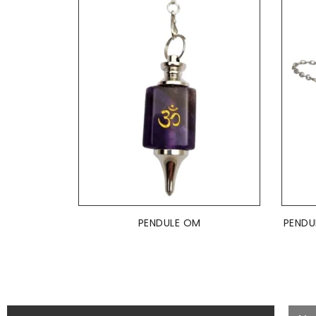
AJOUTER AU PANIER

PENDULE OM
PENDU