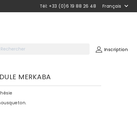

Tél: +33 (0)6 19 88 26 48
Français
Inscription
DULE MERKABA
thésie
mousqueton.