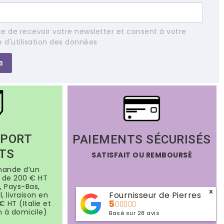
e de recevoir votre newsletter et consent à votre
e d'utilisation des données
e
 PORT
PAIEMENTS SÉCURISÉS
TS
SATISFAIT OU REMBOURSÉ
mande d’un
de 200 € HT
, Pays-Bas,
x
Fournisseur de Pierres
, livraison en
5
€ HT (Italie et
n à domicile)
Basé sur
28
avis