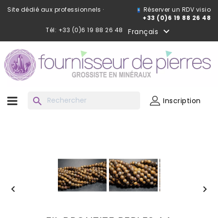
Site dédié aux professionnels ·
Réserver un RDV visio
+33 (0)6 19 88 26 48
Tél: +33 (0)6 19 88 26 48

Français
search
Inscription

