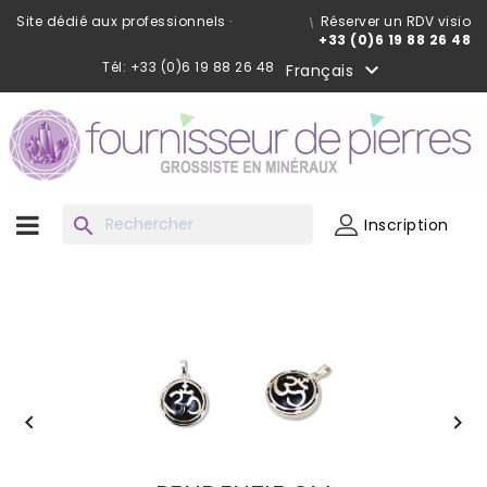
Site dédié aux professionnels ·
Réserver un RDV visio
+33 (0)6 19 88 26 48
Tél: +33 (0)6 19 88 26 48

Français
search
Inscription

