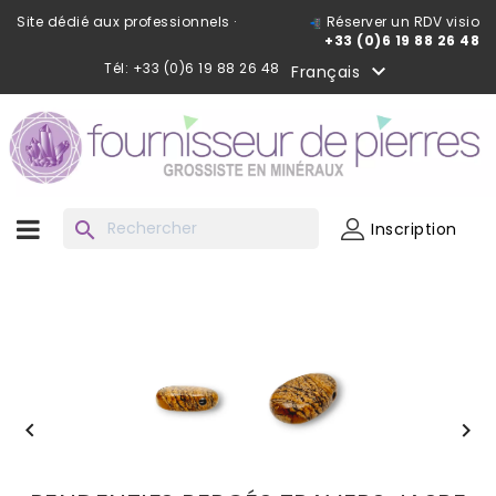
Site dédié aux professionnels ·
Réserver un RDV visio
+33 (0)6 19 88 26 48
Tél: +33 (0)6 19 88 26 48

Français
search
Inscription

