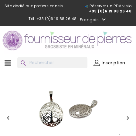
Site dédié aux professionnels ·
Réserver un RDV visio
+33 (0)6 19 88 26 48
Tél: +33 (0)6 19 88 26 48

Français
search
Inscription

