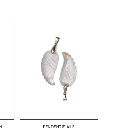
AJOUTER AU PANIER

N
PENDENTIF AILE