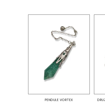
AJOUTER AU PANIER

PENDULE VORTEX
DRU