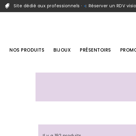
Site dédié aux professionnels ·
Réserver un RDV visi
NOS PRODUITS
BIJOUX
PRÉSENTOIRS
PROMO
Il y a 192 produits.