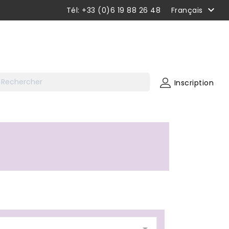

Tél: +33 (0)6 19 88 26 48
Français
Inscription
