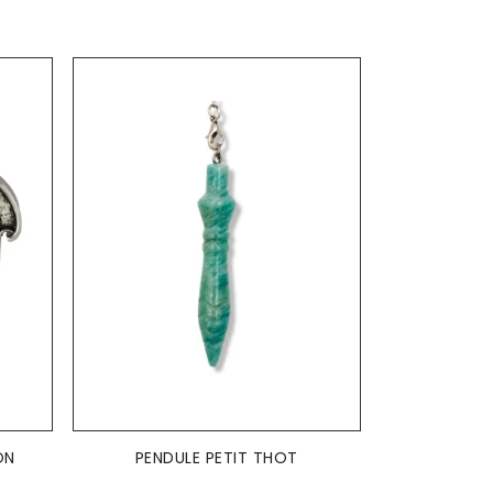
AJOUTER AU PANIER

ON
PENDULE PETIT THOT