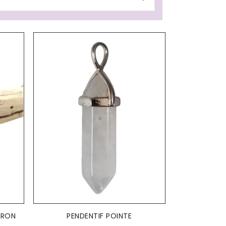
AJOUTER AU PANIER

VRON
PENDENTIF POINTE