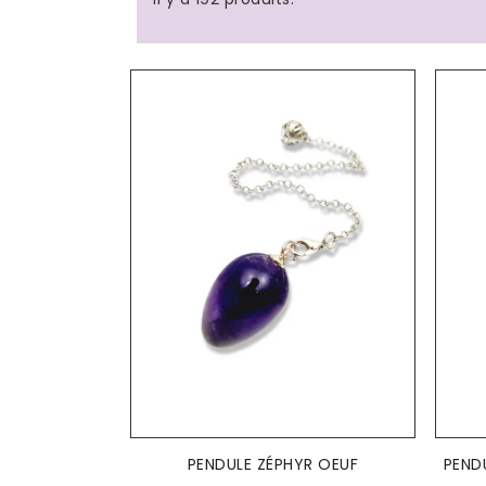
AJOUTER AU PANIER

PENDULE ZÉPHYR OEUF
PEND