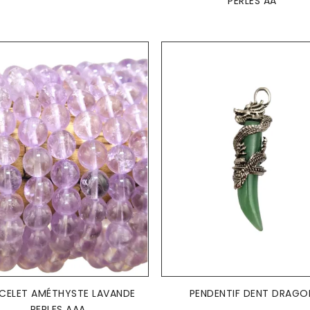
PERLES AA
AJOUTER AU PANIER
AJOUTER AU PANIER


CELET AMÉTHYSTE LAVANDE
PENDENTIF DENT DRAGO
PERLES AAA