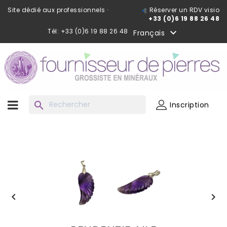
Site dédié aux professionnels ·
Réserver un RDV visio
+33 (0)6 19 88 26 48
Tél: +33 (0)6 19 88 26 48

Français
search
Inscription

