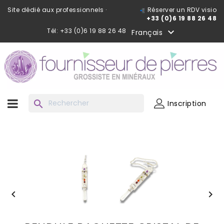
Site dédié aux professionnels ·
Réserver un RDV visio
+33 (0)6 19 88 26 48
Tél: +33 (0)6 19 88 26 48

Français
search
Inscription

