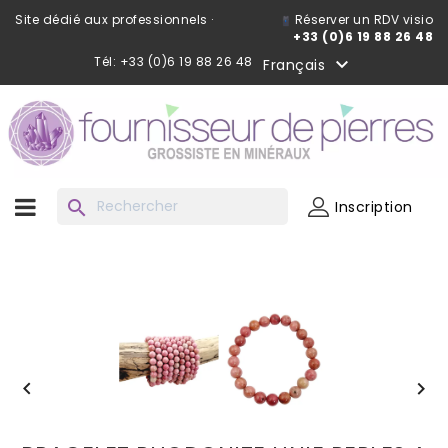
Site dédié aux professionnels ·
Réserver un RDV visio
+33 (0)6 19 88 26 48
Tél: +33 (0)6 19 88 26 48

Français
search
Inscription

