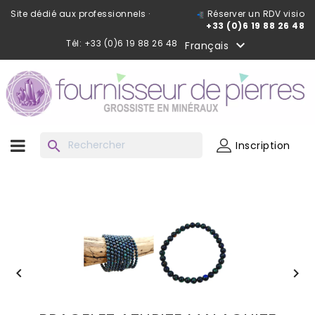
Site dédié aux professionnels ·
Réserver un RDV visio
+33 (0)6 19 88 26 48
Tél: +33 (0)6 19 88 26 48

Français
search
Inscription

