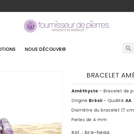
o
search
TIONS
NOUS DÉCOUVRIR
BRACELET AMÉ
Améthyste
- Bracelet de pe
Origine
Brésil
- Qualité
AA
Diamètre du bracelet 17 cm 
Perles de 4 mm
bra-heaa
Réf. :