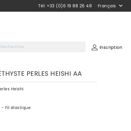

Tél: +33 (0)6 19 88 26 48
Français
Inscription
THYSTE PERLES HEISHI AA
rles Heishi
- Fil élastique