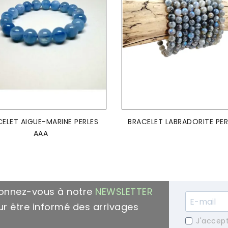
AJOUTER AU PANIER
AJOUTER AU PANIER


ELET AIGUE-MARINE PERLES
BRACELET LABRADORITE PER
AAA
onnez-vous à notre
NEWSLETTER
r être informé des arrivages
J'accept