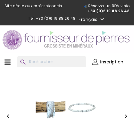
Site dédié aux professionnels ·
Réserver un RDV visio
+33 (0)6 19 88 26 48
Tél: +33 (0)6 19 88 26 48

Français
search
Inscription

