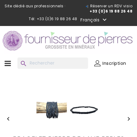
Site dédié aux professionnels ·
Réserver un RDV visio
+33 (0)6 19 88 26 48
Tél: +33 (0)6 19 88 26 48

Français
search
Inscription

