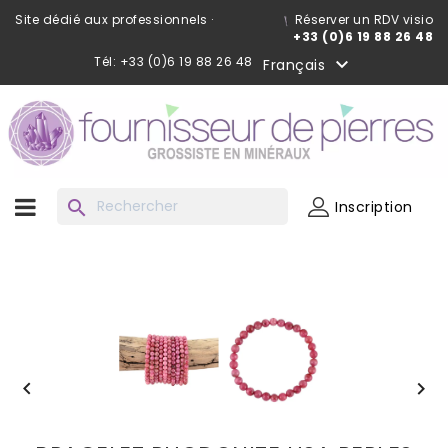
Site dédié aux professionnels ·
Réserver un RDV visio
+33 (0)6 19 88 26 48
Tél: +33 (0)6 19 88 26 48

Français
search
Inscription

