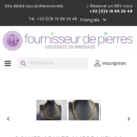
Site dédié aux professionnels ·
Réserver un RDV visio
+33 (0)6 19 88 26 48
Tél: +33 (0)6 19 88 26 48

Français
search
Inscription

