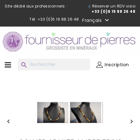
Site dédié aux professionnels ·
Réserver un RDV visio
+33 (0)6 19 88 26 48
Tél: +33 (0)6 19 88 26 48

Français
search
Inscription

