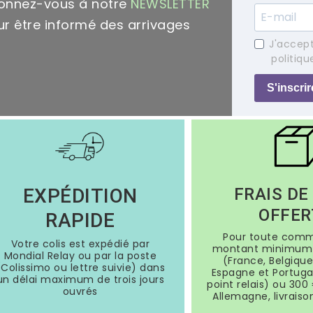
onnez-vous à notre
NEWSLETTER
r être informé des arrivages
J'accept
politiqu
S'inscrir
EXPÉDITION
FRAIS DE
OFFER
RAPIDE
Pour toute com
Votre colis est expédié par
montant minimum 
Mondial Relay ou par la poste
(France, Belgique
(Colissimo ou lettre suivie) dans
Espagne et Portugal
un délai maximum de trois jours
point relais) ou 300 
ouvrés
Allemagne, livraiso