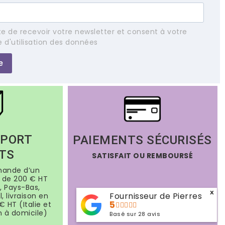
e de recevoir votre newsletter et consent à votre
e d'utilisation des données
e
 PORT
PAIEMENTS SÉCURISÉS
TS
SATISFAIT OU REMBOURSÉ
mande d’un
de 200 € HT
, Pays-Bas,
x
Fournisseur de Pierres
, livraison en
5
€ HT (Italie et
n à domicile)
Basé sur
28
avis