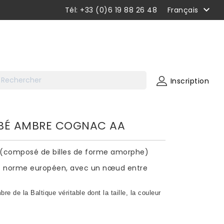

Tél: +33 (0)6 19 88 26 48
Français
Inscription
ÉBÉ AMBRE COGNAC AA
 (composé de billes de forme amorphe)
les norme européen, avec un nœud entre
e de la Baltique véritable dont la taille, la couleur