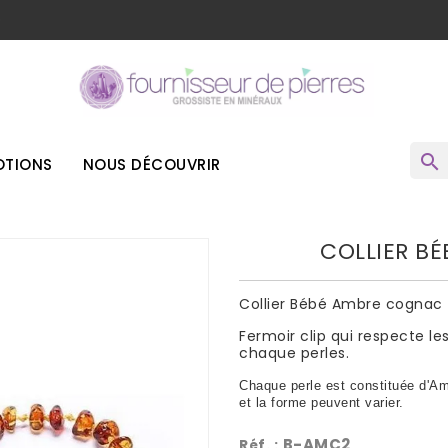
o
search
TIONS
NOUS DÉCOUVRIR
COLLIER B
Collier Bébé Ambre cognac
Fermoir clip qui respecte 
chaque perles.
Chaque perle est constituée d'Ambr
et la forme peuvent varier.
B-AMC2
Réf. :