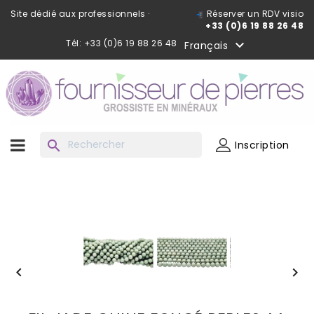
Site dédié aux professionnels ·
Réserver un RDV visio
+33 (0)6 19 88 26 48
Tél: +33 (0)6 19 88 26 48

Français
search
Inscription

