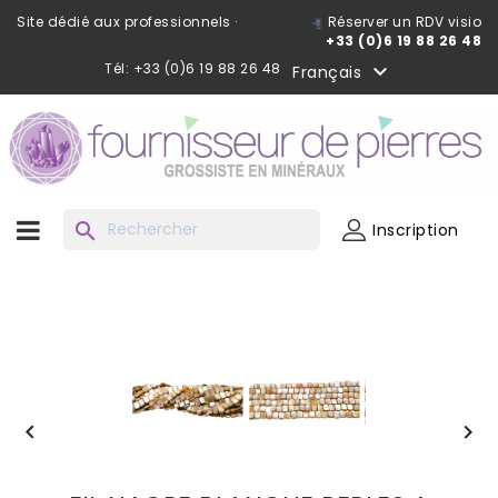
Site dédié aux professionnels ·
Réserver un RDV visio
+33 (0)6 19 88 26 48
Tél: +33 (0)6 19 88 26 48

Français
search
Inscription

