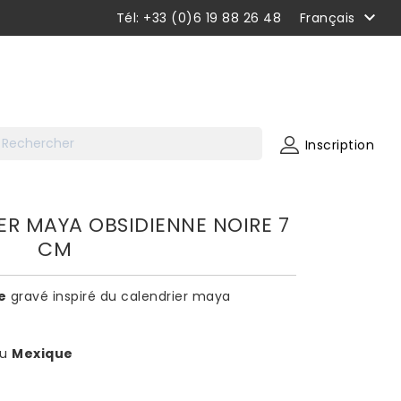

Tél: +33 (0)6 19 88 26 48
Français
Inscription
ER MAYA OBSIDIENNE NOIRE 7
CM
e
gravé inspiré du calendrier maya
au
Mexique