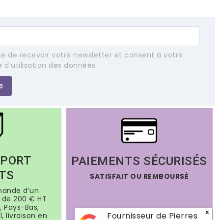
e de recevoir votre newsletter et consent à votre
e d'utilisation des données
e
 PORT
PAIEMENTS SÉCURISÉS
TS
SATISFAIT OU REMBOURSÉ
mande d’un
de 200 € HT
, Pays-Bas,
x
Fournisseur de Pierres
, livraison en