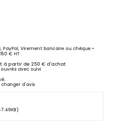
B, PayPal, Virement bancaire ou chèque •
50 € HT
it à partir de 250 € d'achat
 ouvrés avec suivi
sé.
 changer d'avis
57.49KB)