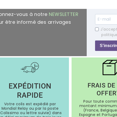
onnez-vous à notre
NEWSLETTER
r être informé des arrivages
J'accept
politiqu
S'inscrir
EXPÉDITION
FRAIS DE
OFFER
RAPIDE
Pour toute com
Votre colis est expédié par
montant minimum 
Mondial Relay ou par la poste
(France, Belgique
(Colissimo ou lettre suivie) dans
Espagne et Portugal