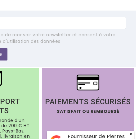
e de recevoir votre newsletter et consent à votre
e d'utilisation des données
e
 PORT
PAIEMENTS SÉCURISÉS
TS
SATISFAIT OU REMBOURSÉ
mande d’un
de 200 € HT
, Pays-Bas,
x
Fournisseur de Pierres
, livraison en