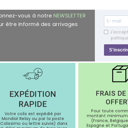
onnez-vous à notre
NEWSLETTER
r être informé des arrivages
J'accept
politiqu
S'inscrir
EXPÉDITION
FRAIS DE
OFFER
RAPIDE
Pour toute com
Votre colis est expédié par
montant minimum 
Mondial Relay ou par la poste
(France, Belgique
(Colissimo ou lettre suivie) dans
Espagne et Portugal